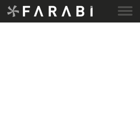
2
ŞUB
1
BEĞENI
2015